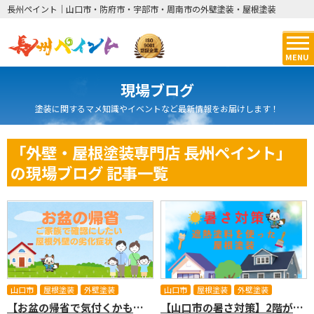
長州ペイント｜山口市・防府市・宇部市・周南市の外壁塗装・屋根塗装
MENU
現場ブログ
塗装に関するマメ知識やイベントなど最新情報をお届けします！
「外壁・屋根塗装専門店 長州ペイント」
の現場ブログ 記事一覧
山口市
屋根塗装
外壁塗装
山口市
屋根塗装
外壁塗装
【お盆の帰省で気付くかも？】山口市のご実家で確認したい屋根・外壁の劣化症状🏠🔍
【山口市の暑さ対策】2階が暑い原因は屋根かも？遮熱塗料を使った屋根塗装をご紹介！