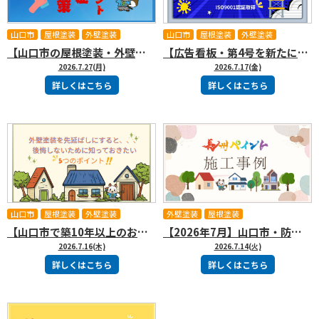
山口市
屋根塗装
外壁塗装
山口市
屋根塗装
外壁塗装
【山口市の屋根塗装・外壁塗装】夏の現場で徹底している熱中症対策をご紹介します！
【広告看板・第4号を新たに設置！】山口市で屋根塗装・外壁塗装なら長州ペイント🦊✨
2026.7.27(月)
2026.7.17(金)
詳しくはこちら
詳しくはこちら
山口市
屋根塗装
外壁塗装
外壁塗装
屋根塗装
【山口市で築10年以上のお住まいの方へ】外壁塗装を先延ばしにすると100万円以上の差が出ることも？後悔しないために知っておきたい5つのポイント
【2026年7月】山口市・防府市・宇部市など各地で施工中！長州ペイントの施工事例をご紹介します
2026.7.16(木)
2026.7.14(火)
詳しくはこちら
詳しくはこちら