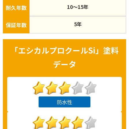
10〜15年
耐久年数
5年
保証年数
「
エシカルプロクールSi
」塗料
データ
防水性