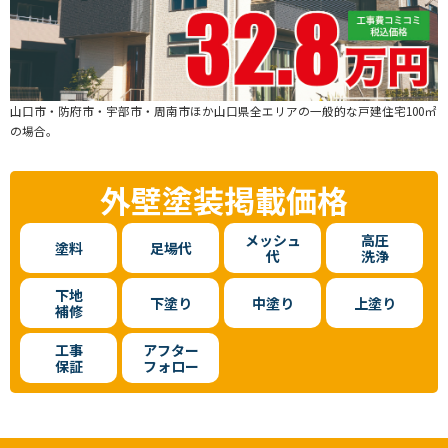
山口市・防府市・宇部市・周南市ほか山口県全エリアの一般的な戸建住宅100㎡
の場合。
外壁塗装
掲載価格
メッシュ
高圧
塗料
足場代
代
洗浄
下地
下塗り
中塗り
上塗り
補修
工事
アフター
保証
フォロー