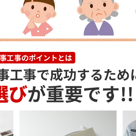
事
工事のポイントとは
事
工事で成功するため
選び
が重要です!!