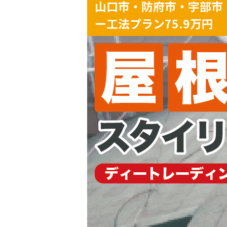
山口市・防府市・宇部市
ー工法プラン75.9万円