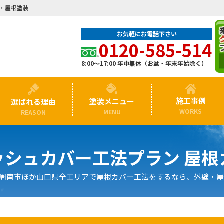
・屋根塗装
お気軽にお電話下さい
0120-585-514
8:00〜17:00
年中無休（お盆・年末年始除く）
施工事例
塗装メニュー
選ばれる理由
WORKS
MENU
REASON
ッシュカバー工法プラン 屋根
周南市ほか山口県全エリアで屋根カバー工法をするなら、外壁・屋