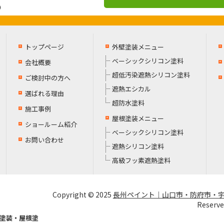
）
トップページ
外壁塗装メニュー
ベーシックシリコン塗料
会社概要
超低汚染遮熱シリコン塗料
ご検討中の方へ
遮熱エシカル
選ばれる理由
超防水塗料
施工事例
屋根塗装メニュー
ショールーム紹介
ベーシックシリコン塗料
お問い合わせ
遮熱シリコン塗料
高級フッ素遮熱塗料
Copyright © 2025
長州ペイント｜山口市・防府市・
Reserve
塗装・屋根塗