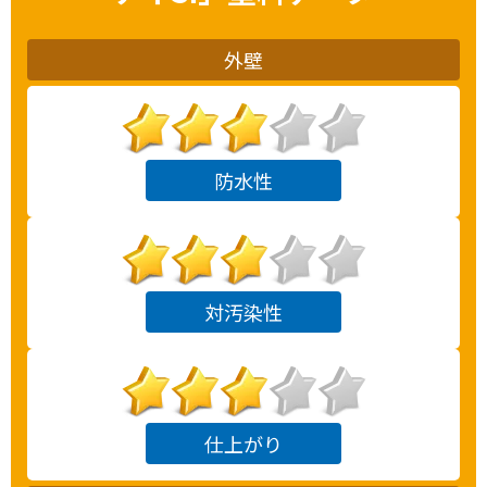
外壁
防水性
対汚染性
仕上がり