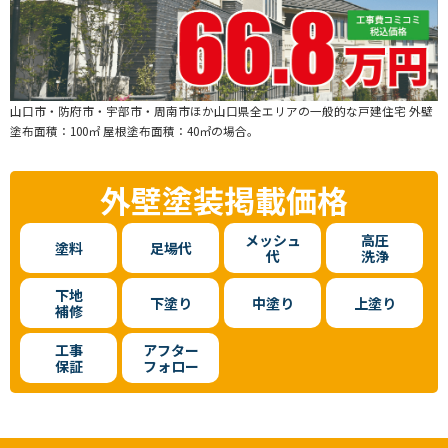
山口市・防府市・宇部市・周南市ほか山口県全エリアの一般的な戸建住宅 外壁
塗布面積：100㎡ 屋根塗布面積：40㎡の場合。
外壁塗装
掲載価格
メッシュ
高圧
塗料
足場代
代
洗浄
下地
下塗り
中塗り
上塗り
補修
工事
アフター
保証
フォロー