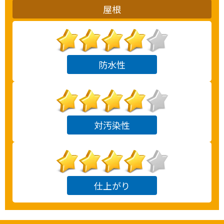
屋根
防水性
対汚染性
仕上がり