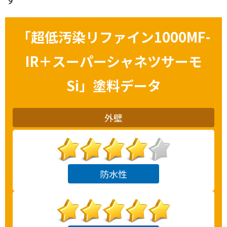
「
超低汚染リファイン1000MF-
IR＋スーパーシャネツサーモ
Si
」塗料データ
外壁
防水性