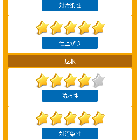
対汚染性
仕上がり
屋根
防水性
対汚染性