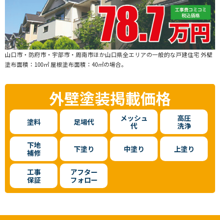
山口市・防府市・宇部市・周南市ほか山口県全エリアの一般的な戸建住宅 外壁
塗布面積：100㎡ 屋根塗布面積：40㎡の場合。
外壁塗装
掲載価格
メッシュ
高圧
塗料
足場代
代
洗浄
下地
下塗り
中塗り
上塗り
補修
工事
アフター
保証
フォロー