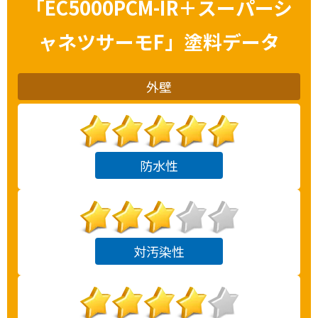
「
EC5000PCM-IR＋スーパーシ
ャネツサーモF
」塗料データ
外壁
防水性
対汚染性