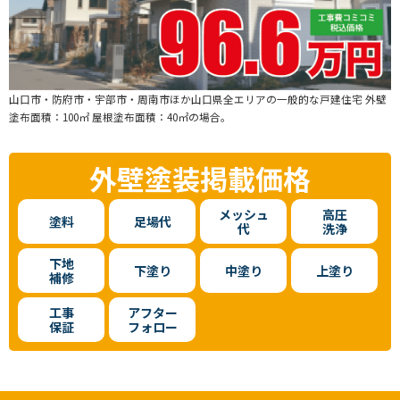
山口市・防府市・宇部市・周南市ほか山口県全エリアの一般的な戸建住宅 外壁
塗布面積：100㎡ 屋根塗布面積：40㎡の場合。
外壁塗装
掲載価格
メッシュ
高圧
塗料
足場代
代
洗浄
下地
下塗り
中塗り
上塗り
補修
工事
アフター
保証
フォロー