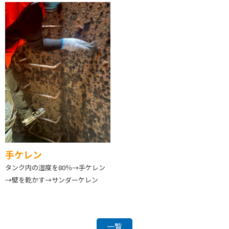
手ケレン
タンク内の湿度を80％→手ケレン
→壁を乾かす→サンダーケレン
一覧