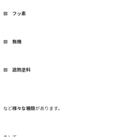
🟩
フッ素
🟩
無機
🟩
遮熱塗料
など
様々な種類
があります。
そして、