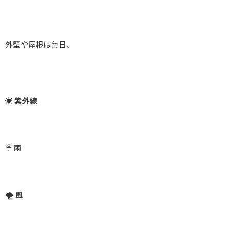
外壁や屋根は毎日、
☀️
紫外線
☔
雨
🌪️
風